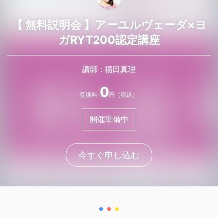
【 無料説明会 】アーユルヴェーダ×ヨ
ガRYT200認定講座
講師 : 福田真理
0
受講料
円（税込）
開催準備中
今すぐ申し込む